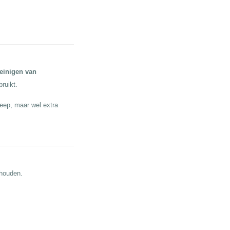
einigen van
bruikt.
eep, maar wel extra
ehouden.