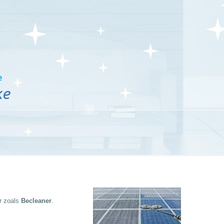
e
ke
r zoals
Becleaner
.