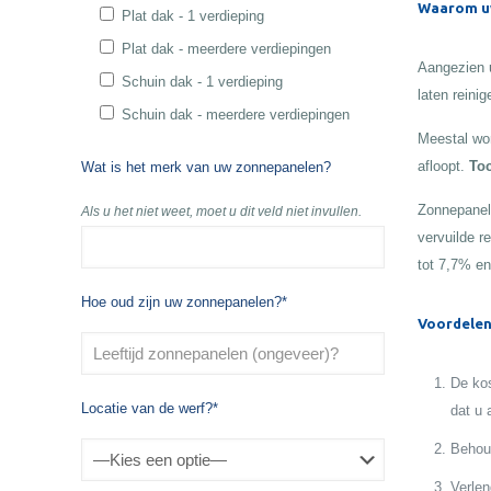
Waarom uw
Plat dak - 1 verdieping
Plat dak - meerdere verdiepingen
Aangezien u
Schuin dak - 1 verdieping
laten reinig
Schuin dak - meerdere verdiepingen
Meestal wor
afloopt.
Toc
Wat is het merk van uw zonnepanelen?
Zonnepanele
Als u het niet weet, moet u dit veld niet invullen.
vervuilde r
tot 7,7% en
Hoe oud zijn uw zonnepanelen?*
Voordelen
De kos
Locatie van de werf?*
dat u 
Behoud
Verlen