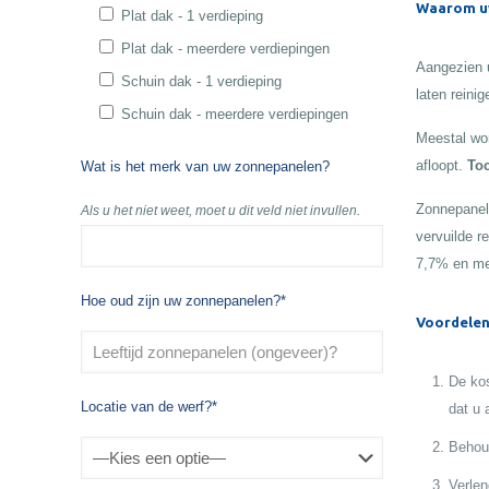
Waarom uw
Plat dak - 1 verdieping
Plat dak - meerdere verdiepingen
Aangezien u
Schuin dak - 1 verdieping
laten reinig
Schuin dak - meerdere verdiepingen
Meestal wor
afloopt.
Toc
Wat is het merk van uw zonnepanelen?
Zonnepanele
Als u het niet weet, moet u dit veld niet invullen.
vervuilde r
7,7% en me
Hoe oud zijn uw zonnepanelen?*
Voordelen
De kos
Locatie van de werf?*
dat u 
Behoud
Verlen