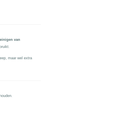
einigen van
bruikt.
eep, maar wel extra
ehouden.