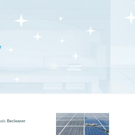
e
oals
Becleaner
.