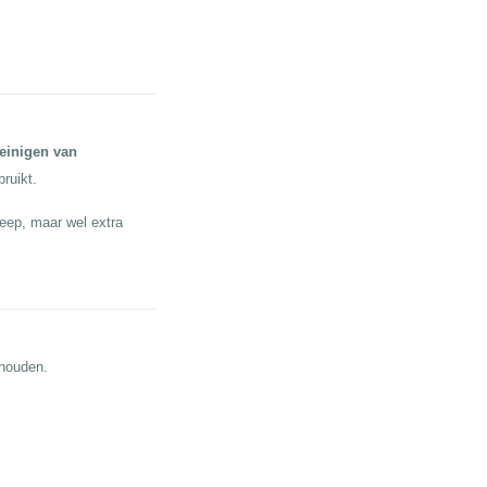
einigen van
bruikt.
eep, maar wel extra
ehouden.