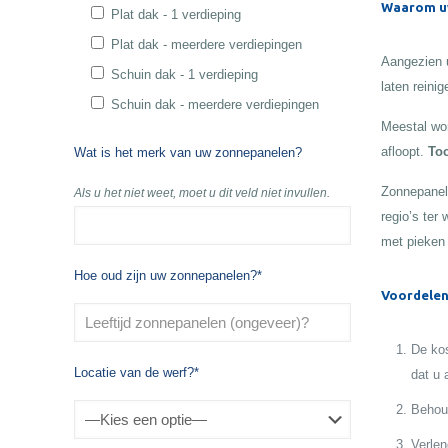
Waarom uw
Plat dak - 1 verdieping
Plat dak - meerdere verdiepingen
Aangezien u
Schuin dak - 1 verdieping
laten reinig
Schuin dak - meerdere verdiepingen
Meestal wor
afloopt.
Toc
Wat is het merk van uw zonnepanelen?
Zonnepanele
Als u het niet weet, moet u dit veld niet invullen.
regio’s ter
met pieken
Hoe oud zijn uw zonnepanelen?*
Voordelen
De kos
Locatie van de werf?*
dat u 
Behoud
Verlen