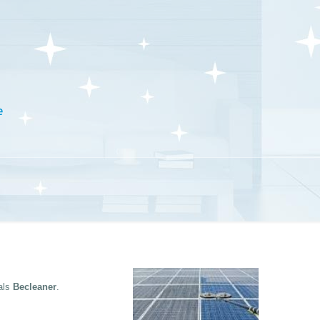
e
als
Becleaner
.