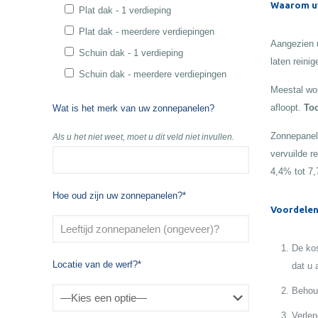
Waarom uw
Plat dak - 1 verdieping
Plat dak - meerdere verdiepingen
Aangezien u
Schuin dak - 1 verdieping
laten reinig
Schuin dak - meerdere verdiepingen
Meestal wor
afloopt.
Toc
Wat is het merk van uw zonnepanelen?
Zonnepanele
Als u het niet weet, moet u dit veld niet invullen.
vervuilde r
4,4% tot 7
Hoe oud zijn uw zonnepanelen?*
Voordelen
De kos
Locatie van de werf?*
dat u 
Behoud
Verlen