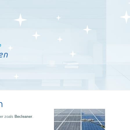
e
en
n
er zoals
Becleaner
.