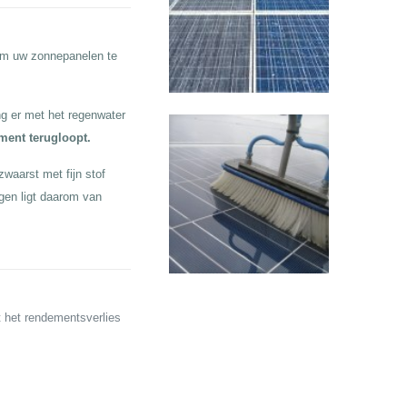
 om uw zonnepanelen te
g er met het regenwater
ement terugloopt.
waarst met fijn stof
gen ligt daarom van
t het rendementsverlies