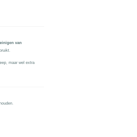
einigen van
bruikt.
eep, maar wel extra
ehouden.