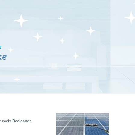
e
ke
 zoals
Becleaner
.