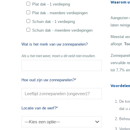
Waarom uw
Plat dak - 1 verdieping
Plat dak - meerdere verdiepingen
Aangezien u
Schuin dak - 1 verdieping
laten reinig
Schuin dak - meerdere verdiepingen
Meestal wor
afloopt.
Toc
Wat is het merk van uw zonnepanelen?
Zonnepanele
Als u het niet weet, moet u dit veld niet invullen.
vervuilde r
tot 7,7% en
Hoe oud zijn uw zonnepanelen?*
Voordelen
De kos
Locatie van de werf?*
dat u 
Behoud
Verlen