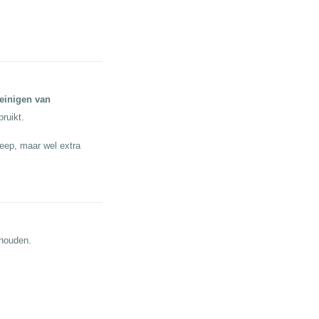
einigen van
bruikt.
eep, maar wel extra
ehouden.