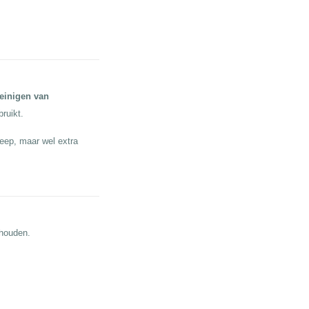
einigen van
bruikt.
eep, maar wel extra
ehouden.