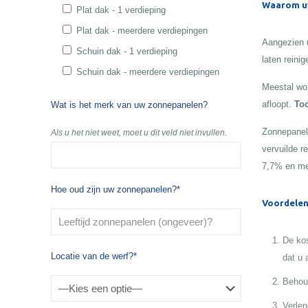
Waarom uw
Plat dak - 1 verdieping
Plat dak - meerdere verdiepingen
Aangezien u
Schuin dak - 1 verdieping
laten reinig
Schuin dak - meerdere verdiepingen
Meestal wor
afloopt.
Toc
Wat is het merk van uw zonnepanelen?
Zonnepanele
Als u het niet weet, moet u dit veld niet invullen.
vervuilde r
7,7% en me
Hoe oud zijn uw zonnepanelen?*
Voordelen
De kos
Locatie van de werf?*
dat u 
Behoud
Verlen