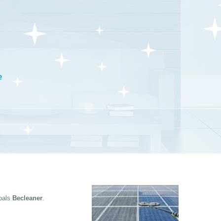
e
oals
Becleaner
.