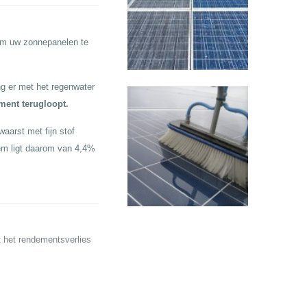
 om uw zonnepanelen te
g er met het regenwater
ement terugloopt.
aarst met fijn stof
em ligt daarom van 4,4%
t het rendementsverlies