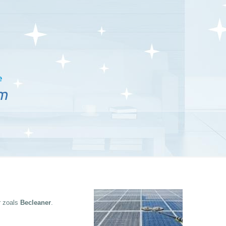
e
em
 zoals
Becleaner
.