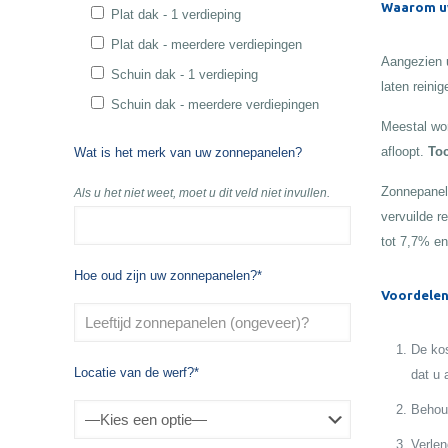
Waarom uw
Plat dak - 1 verdieping
Plat dak - meerdere verdiepingen
Aangezien u
Schuin dak - 1 verdieping
laten reinig
Schuin dak - meerdere verdiepingen
Meestal wor
afloopt.
Toc
Wat is het merk van uw zonnepanelen?
Zonnepanele
Als u het niet weet, moet u dit veld niet invullen.
vervuilde r
tot 7,7% en
Hoe oud zijn uw zonnepanelen?*
Voordelen
De kos
Locatie van de werf?*
dat u 
Behoud
Verlen