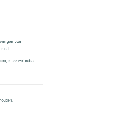
einigen van
bruikt.
eep, maar wel extra
ehouden.