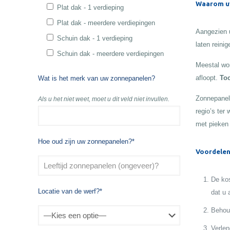
Waarom uw
Plat dak - 1 verdieping
Plat dak - meerdere verdiepingen
Aangezien u
Schuin dak - 1 verdieping
laten reinig
Schuin dak - meerdere verdiepingen
Meestal wor
afloopt.
Toc
Wat is het merk van uw zonnepanelen?
Zonnepanele
Als u het niet weet, moet u dit veld niet invullen.
regio’s ter
met pieken
Hoe oud zijn uw zonnepanelen?*
Voordelen
De kos
Locatie van de werf?*
dat u 
Behoud
Verlen