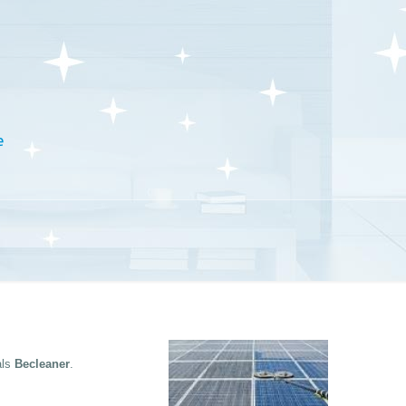
e
als
Becleaner
.