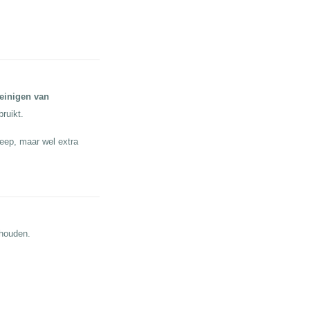
einigen van
bruikt.
eep, maar wel extra
ehouden.