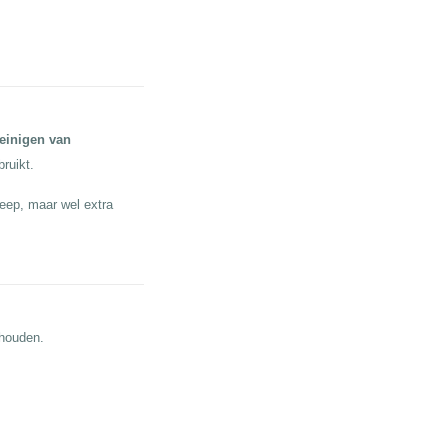
einigen van
bruikt.
eep, maar wel extra
ehouden.