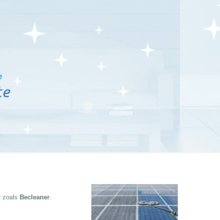
e
te
 zoals
Becleaner
.