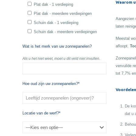
Waarom uw
Plat dak - 1 verdieping
Plat dak - meerdere verdiepingen
Aangezien u
Schuin dak - 1 verdieping
laten reinig
Schuin dak - meerdere verdiepingen
Meestal wor
afloopt.
Toc
Wat is het merk van uw zonnepanelen?
Zonnepanele
Als u het niet weet, moet u dit veld niet invullen.
vervuilde r
tot 7,7% en
Hoe oud zijn uw zonnepanelen?*
Voordelen
De kos
Locatie van de werf?*
dat u 
Behoud
Verlen