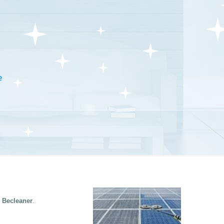
e
s
Becleaner
.