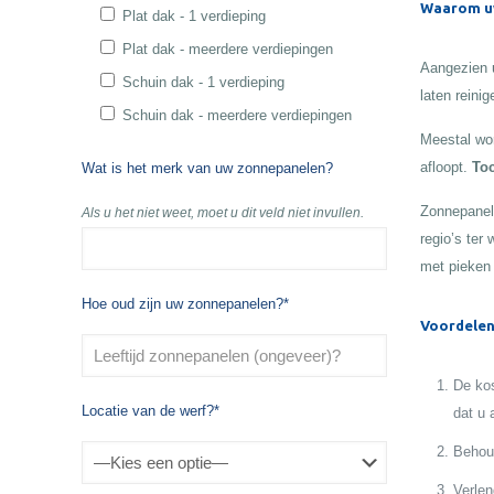
Waarom uw
Plat dak - 1 verdieping
Plat dak - meerdere verdiepingen
Aangezien u
Schuin dak - 1 verdieping
laten reinig
Schuin dak - meerdere verdiepingen
Meestal wor
afloopt.
Toc
Wat is het merk van uw zonnepanelen?
Zonnepanele
Als u het niet weet, moet u dit veld niet invullen.
regio’s ter
met pieken
Hoe oud zijn uw zonnepanelen?*
Voordelen
De kos
Locatie van de werf?*
dat u 
Behoud
Verlen