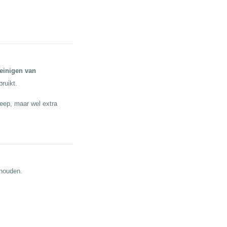
einigen van
bruikt.
eep, maar wel extra
ehouden.