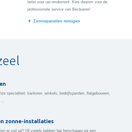
beter voor uw rendement. Kies daarom voor de
professionele service van Becleaner!
Zonnepanelen reinigen
zeel
en
ze specialiteit: kantoren, winkels, bedrijfspanden, flatgebouwen,
...
 zonne-installaties
en er vuil uit? Of vogels hebben het herschapen tot een