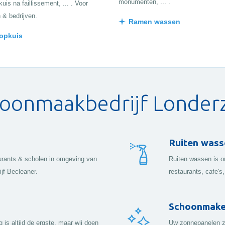
monumenten, ... .
uis na faillissement, ... . Voor
n & bedrijven.
Ramen wassen
 opkuis
oonmaakbedrijf Londer
Ruiten wass
taurants & scholen in omgeving van
Ruiten wassen is on
jf Becleaner.
restaurants, cafe's, 
Schoonmaken
s altijd de ergste, maar wij doen
Uw zonnepanelen zi