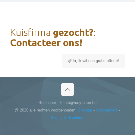
Kuisfirma
gezocht?
:
Contacteer ons!
Ja, ik wil een gratis offerte!
Becleaner - E.info@rudyruiten.be
@
2026 alle rechten voorbehouden.
Sitemap
-
Webpartners
-
Privacy & disclaimer