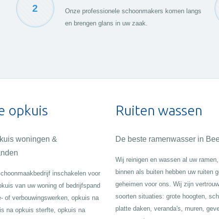
2
Onze professionele schoonmakers komen langs
en brengen glans in uw zaak.
e opkuis
Ruiten wassen
pkuis woningen &
De beste ramenwasser in Be
anden
Wij reinigen en wassen al uw ramen,
binnen als buiten hebben uw ruiten 
choonmaakbedrijf inschakelen voor
geheimen voor ons. Wij zijn vertrouw
pkuis van uw woning of bedrijfspand
soorten situaties: grote hoogten, sc
e- of verbouwingswerken, opkuis na
platte daken, veranda's, muren, gev
is na opkuis sterfte, opkuis na