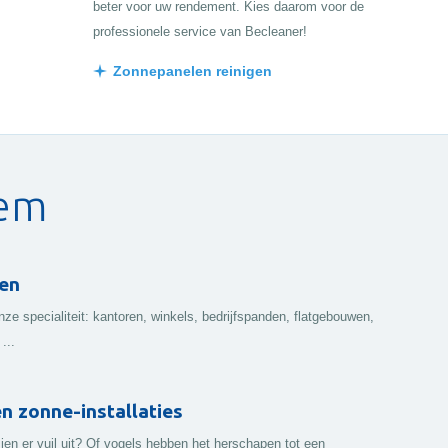
beter voor uw rendement. Kies daarom voor de
professionele service van Becleaner!
Zonnepanelen reinigen
nem
en
ze specialiteit: kantoren, winkels, bedrijfspanden, flatgebouwen,
...
 zonne-installaties
en er vuil uit? Of vogels hebben het herschapen tot een