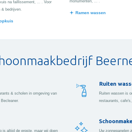
monumenten, ... .
uis na faillissement, ... . Voor
n & bedrijven.
Ramen wassen
 opkuis
hoonmaakbedrijf Beer
Ruiten wass
taurants & scholen in omgeving van
Ruiten wassen is on
 Becleaner.
restaurants, cafe's, 
Schoonmaken
s altijd de ergste, maar wij doen
Uw zonnepanelen zi