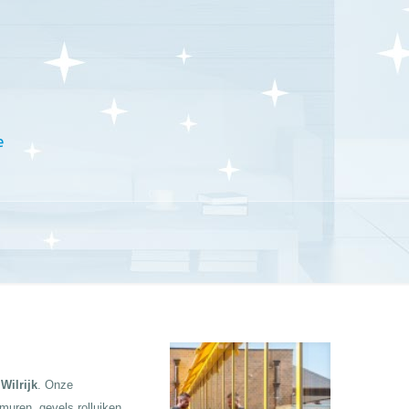
e
Wilrijk
. Onze
 muren, gevels rolluiken