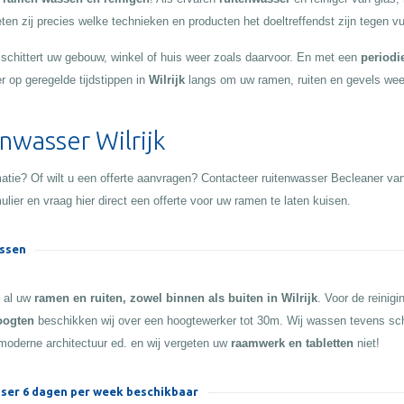
en zij precies welke technieken en producten het doeltreffendst zijn tegen vui
d schittert uw gebouw, winkel of huis weer zoals daarvoor. En met een
periodi
r op geregelde tijdstippen in
Wilrijk
langs om uw ramen, ruiten en gevels weer
nwasser Wilrijk
atie? Of wilt u een offerte aanvragen? Contacteer ruitenwasser Becleaner va
ulier en vraag hier direct een offerte voor uw ramen te laten kuisen.
ssen
n al uw
ramen en ruiten, zowel binnen als buiten in Wilrijk
. Voor de reinig
oogten
beschikken wij over een hoogtewerker tot 30m. Wij wassen tevens sc
moderne architectuur ed. en wij vergeten uw
raamwerk en tabletten
niet!
ser 6 dagen per week beschikbaar