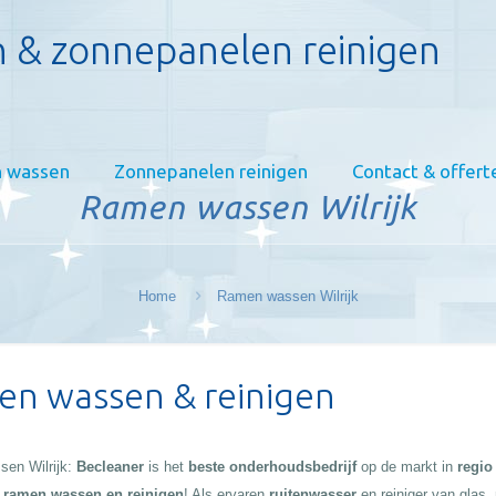
 & zonnepanelen reinigen
 wassen
Zonnepanelen reinigen
Contact & offert
Ramen wassen Wilrijk
Home
Ramen wassen Wilrijk
n wassen & reinigen
en Wilrijk:
Becleaner
is het
beste onderhoudsbedrijf
op de markt in
regio 
:
ramen wassen en reinigen
! Als ervaren
ruitenwasser
en reiniger van glas,