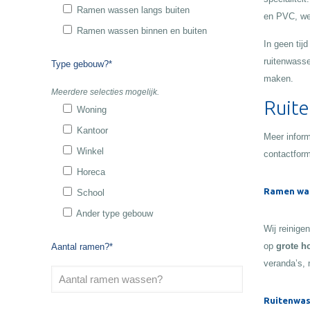
Ramen wassen langs buiten
en PVC, wet
Ramen wassen binnen en buiten
In geen tij
ruitenwasse
Type gebouw?*
maken.
Meerdere selecties mogelijk.
Ruite
Woning
Kantoor
Meer inform
Winkel
contactform
Horeca
Ramen wa
School
Ander type gebouw
Wij reinige
op
grote h
Aantal ramen?*
veranda’s, 
Ruitenwas