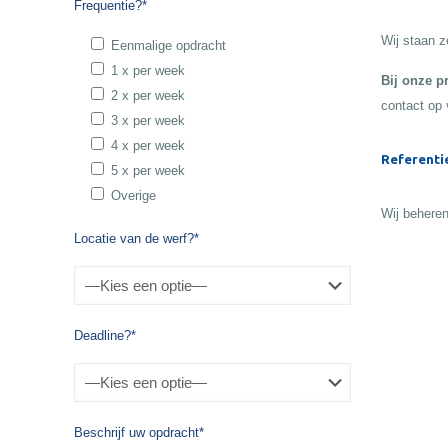
Frequentie?*
Wij staan z
Eenmalige opdracht
1 x per week
Bij onze p
2 x per week
contact op 
3 x per week
4 x per week
Referenti
5 x per week
Overige
Wij beheren
Locatie van de werf?*
Deadline?*
Beschrijf uw opdracht*