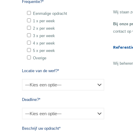
Frequentie?*
Wij staan z
Eenmalige opdracht
1 x per week
Bij onze p
2 x per week
contact op 
3 x per week
4 x per week
Referenti
5 x per week
Overige
Wij beheren
Locatie van de werf?*
Deadline?*
Beschrijf uw opdracht*