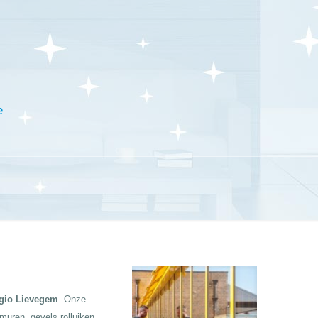
e
gio Lievegem
. Onze
 muren, gevels rolluiken