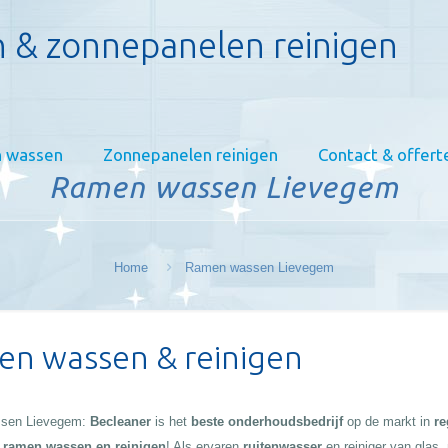
 & zonnepanelen reinigen
 wassen
Zonnepanelen reinigen
Contact & offert
Ramen wassen Lievegem
Home
Ramen wassen Lievegem
n wassen & reinigen
sen Lievegem:
Becleaner
is het
beste onderhoudsbedrijf
op de markt in
re
:
ramen wassen en reinigen
! Als ervaren
ruitenwasser
en reiniger van glas,