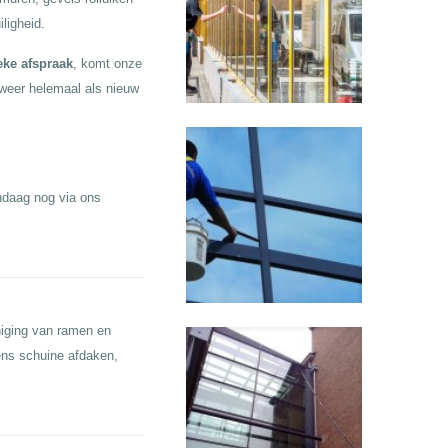
ligheid.
eke afspraak
, komt onze
weer helemaal als nieuw
ndaag nog via ons
niging van ramen en
ens schuine afdaken,