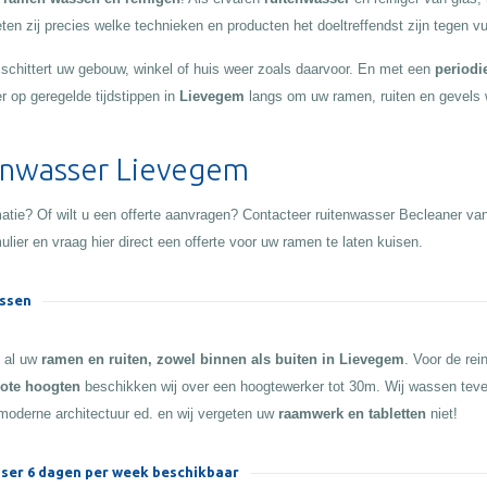
en zij precies welke technieken en producten het doeltreffendst zijn tegen vui
d schittert uw gebouw, winkel of huis weer zoals daarvoor. En met een
periodi
r op geregelde tijdstippen in
Lievegem
langs om uw ramen, ruiten en gevels 
enwasser Lievegem
atie? Of wilt u een offerte aanvragen? Contacteer ruitenwasser Becleaner va
ulier en vraag hier direct een offerte voor uw ramen te laten kuisen.
ssen
n al uw
ramen en ruiten, zowel binnen als buiten in Lievegem
. Voor de rei
ote hoogten
beschikken wij over een hoogtewerker tot 30m. Wij wassen tev
moderne architectuur ed. en wij vergeten uw
raamwerk en tabletten
niet!
ser 6 dagen per week beschikbaar