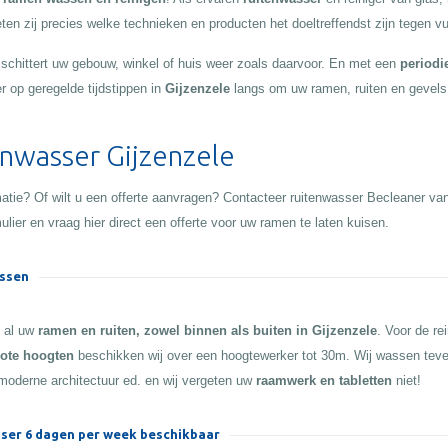
en zij precies welke technieken en producten het doeltreffendst zijn tegen vui
d schittert uw gebouw, winkel of huis weer zoals daarvoor. En met een
periodi
r op geregelde tijdstippen in
Gijzenzele
langs om uw ramen, ruiten en gevels
nwasser Gijzenzele
atie? Of wilt u een offerte aanvragen? Contacteer ruitenwasser Becleaner va
ulier en vraag hier direct een offerte voor uw ramen te laten kuisen.
ssen
n al uw
ramen en ruiten, zowel binnen als buiten in Gijzenzele
. Voor de re
ote hoogten
beschikken wij over een hoogtewerker tot 30m. Wij wassen tev
moderne architectuur ed. en wij vergeten uw
raamwerk en tabletten
niet!
ser 6 dagen per week beschikbaar