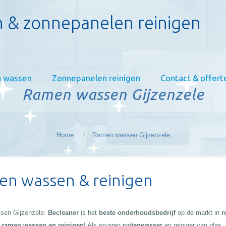
 & zonnepanelen reinigen
 wassen
Zonnepanelen reinigen
Contact & offert
Ramen wassen Gijzenzele
Home
Ramen wassen Gijzenzele
n wassen & reinigen
en Gijzenzele:
Becleaner
is het
beste onderhoudsbedrijf
op de markt in
r
:
ramen wassen en reinigen
! Als ervaren
ruitenwasser
en reiniger van glas,