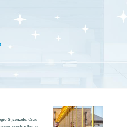
e
egio Gijzenzele
. Onze
 muren, gevels rolluiken