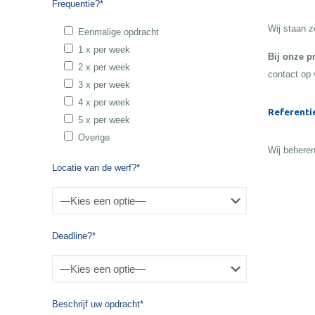
Frequentie?*
Wij staan z
Eenmalige opdracht
1 x per week
Bij onze p
2 x per week
contact op 
3 x per week
4 x per week
Referenti
5 x per week
Overige
Wij beheren
Locatie van de werf?*
Deadline?*
Beschrijf uw opdracht*