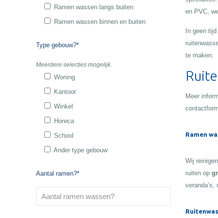
Ramen wassen langs buiten
en PVC, wet
Ramen wassen binnen en buiten
In geen tij
ruitenwasse
Type gebouw?*
te maken.
Meerdere selecties mogelijk.
Ruite
Woning
Kantoor
Meer inform
Winkel
contactform
Horeca
Ramen wa
School
Ander type gebouw
Wij reinige
ruiten op
gr
Aantal ramen?*
veranda’s, 
Ruitenwas