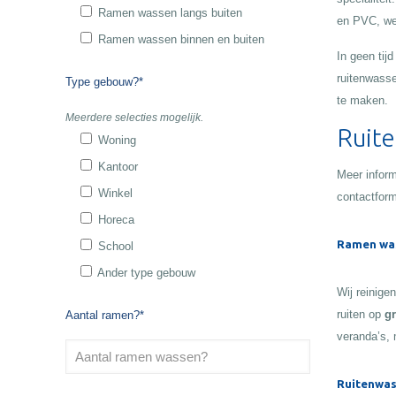
Ramen wassen langs buiten
en PVC, wet
Ramen wassen binnen en buiten
In geen tij
ruitenwasse
Type gebouw?*
te maken.
Meerdere selecties mogelijk.
Ruit
Woning
Kantoor
Meer inform
Winkel
contactform
Horeca
Ramen wa
School
Ander type gebouw
Wij reinige
ruiten op
gr
Aantal ramen?*
veranda’s, 
Ruitenwas