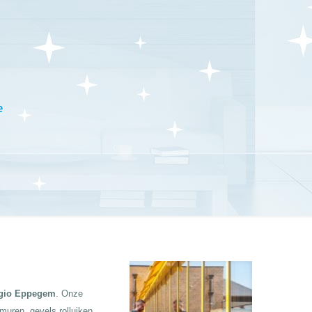
e
gio Eppegem
. Onze
 muren, gevels rolluiken