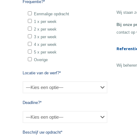
Frequentie?*
Wij staan z
Eenmalige opdracht
1 x per week
Bij onze p
2 x per week
contact op 
3 x per week
4 x per week
Referenti
5 x per week
Overige
Wij beheren
Locatie van de werf?*
Deadline?*
Beschrijf uw opdracht*