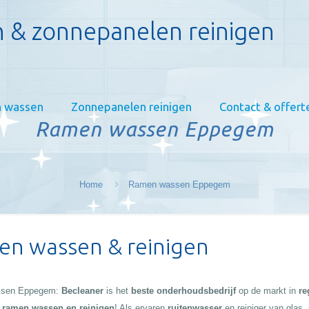
 & zonnepanelen reinigen
 wassen
Zonnepanelen reinigen
Contact & offert
Ramen wassen Eppegem
Home
Ramen wassen Eppegem
n wassen & reinigen
sen Eppegem:
Becleaner
is het
beste onderhoudsbedrijf
op de markt in
re
:
ramen wassen en reinigen
! Als ervaren
ruitenwasser
en reiniger van glas,