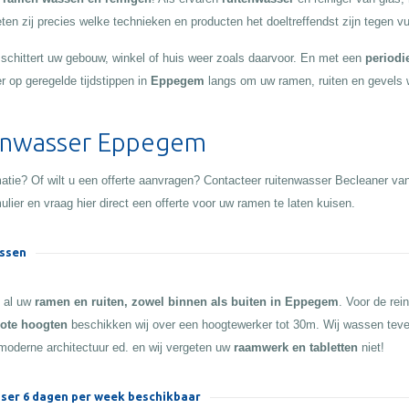
en zij precies welke technieken en producten het doeltreffendst zijn tegen vui
d schittert uw gebouw, winkel of huis weer zoals daarvoor. En met een
periodi
r op geregelde tijdstippen in
Eppegem
langs om uw ramen, ruiten en gevels 
enwasser Eppegem
atie? Of wilt u een offerte aanvragen? Contacteer ruitenwasser Becleaner va
ulier en vraag hier direct een offerte voor uw ramen te laten kuisen.
ssen
n al uw
ramen en ruiten, zowel binnen als buiten in Eppegem
. Voor de rei
ote hoogten
beschikken wij over een hoogtewerker tot 30m. Wij wassen tev
moderne architectuur ed. en wij vergeten uw
raamwerk en tabletten
niet!
ser 6 dagen per week beschikbaar