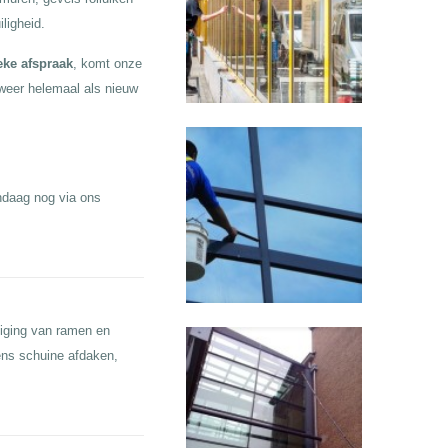
ligheid.
eke afspraak
, komt onze
weer helemaal als nieuw
ndaag nog via ons
niging van ramen en
ens schuine afdaken,